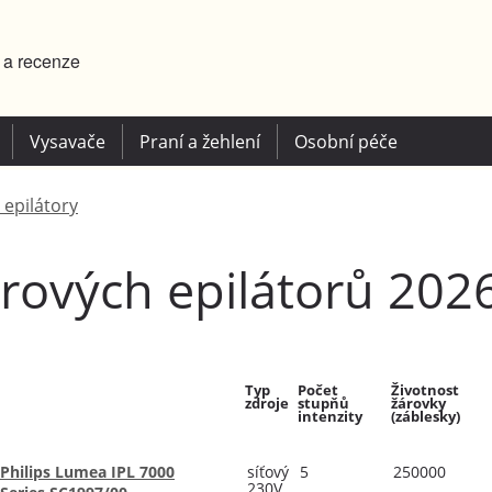
y a recenze
Vysavače
Praní a žehlení
Osobní péče
 epilátory
erových epilátorů 202
Typ
Počet
Životnost
zdroje
stupňů
žárovky
intenzity
(záblesky)
Philips Lumea IPL 7000
síťový
5
250000
230V