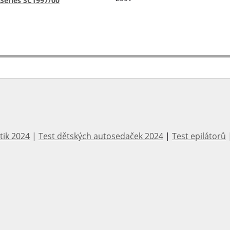
Series SC1997/00
tik 2024
|
Test dětských autosedaček 2024
|
Test epilátorů