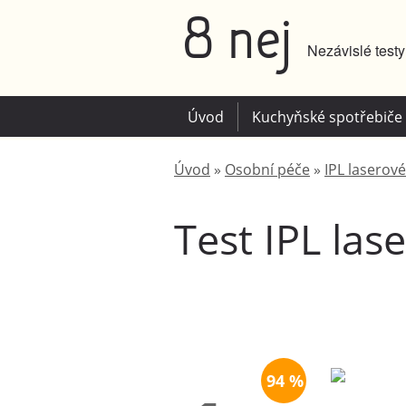
8 nej
Nezávislé test
Úvod
Kuchyňské spotřebiče
Úvod
»
Osobní péče
»
IPL laserové
Test IPL las
94 %