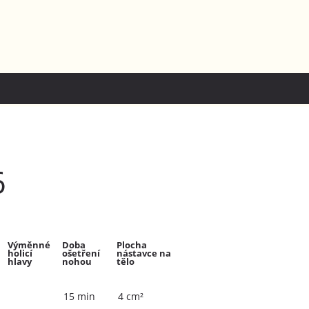
6
Výměnné
Doba
Plocha
holicí
ošetření
nástavce na
hlavy
nohou
tělo
15 min
4 cm²