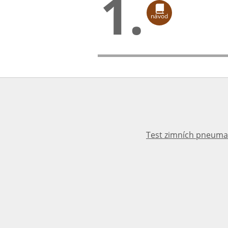
1.
návod
Test zimních pneuma