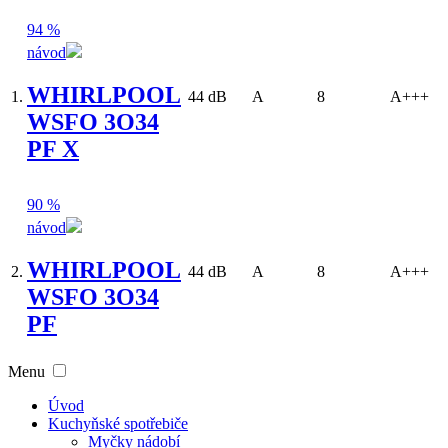
94 %
návod
WHIRLPOOL
1.
44 dB
A
8
A+++
WSFO 3O34
PF X
90 %
návod
WHIRLPOOL
2.
44 dB
A
8
A+++
WSFO 3O34
PF
Menu
Úvod
Kuchyňské spotřebiče
Myčky nádobí