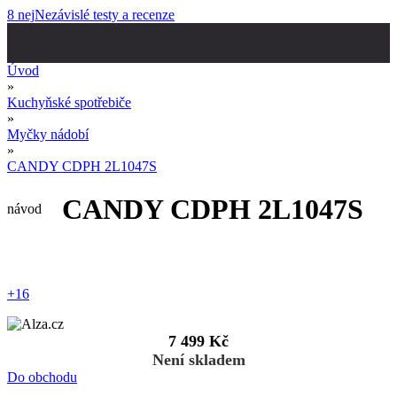
8 nej
Nezávislé testy a recenze
Úvod
»
Kuchyňské spotřebiče
»
Myčky nádobí
»
CANDY CDPH 2L1047S
CANDY CDPH 2L1047S
návod
+16
7 499 Kč
Není skladem
Do obchodu