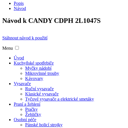
Popis
Návod
Návod k CANDY CDPH 2L1047S
Stáhnout návod k použití
Menu
Úvod
Kuchyňské spotřebiče
Myčky nádobí
Mikrovlnné trouby
Kávovary
Vysavače
Ruční vysavače
Klasické vysavače
Tyčové vysavače a elektrické smetáky
Praní a žehlení
Pračky
Žehličky
Osobní péče
Pánské holicí strojky