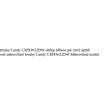
ouba Candy CMXW22DW ohřeje během pár chvil úplně
 vlastnosti mikrovlnné trouby Candy CMXW22DW Mikrovlnná trouba