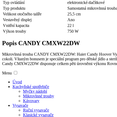
Typ ovládání
elektronické-tlačítkové
Typ produktu
Samostatná mikrovlnná troub
Velikost otočného talíře
25,5 cm
Vestavěný displej
Ano
Vnitřní kapacita
22 l
Výkon trouby
750 W
Popis CANDY CMXW22DW
Mikrovlnná trouba CANDY CMXW22DW: Haier Candy Hoover Vyp
cokoli. Vítaným bonusem je speciální program pro dětské jídlo a s
Candy CMXW22DW disponuje celkem pěti úrovněmi výkonu Rovnomě
Menu
Úvod
Kuchyňské spotřebiče
Myčky nádobí
Mikrovlnné trouby
Kávovary
Vysavače
Ruční vysavače
Klasické vysavače