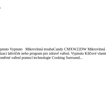
a
nuto Vypnuto Mikrovlnná troubaCandy CMXW22DW Mikrovlnná tr
terilizaci lahviček nebo program pro zdravé vaření. Vypnuto Klíčové
rné vaření pomocí technologie Cooking Surround...