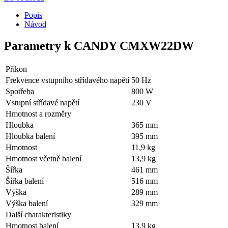
Popis
Návod
Parametry k CANDY CMXW22DW
Příkon
Frekvence vstupního střídavého napětí
50 Hz
Spotřeba
800 W
Vstupní střídavé napětí
230 V
Hmotnost a rozměry
Hloubka
365 mm
Hloubka balení
395 mm
Hmotnost
11,9 kg
Hmotnost včetně balení
13,9 kg
Šířka
461 mm
Šířka balení
516 mm
Výška
289 mm
Výška balení
329 mm
Další charakteristiky
Hmotnost balení
13,9 kg