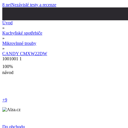
8 nej
Nezávislé testy a recenze
Úvod
»
Kuchyňské spotřebiče
»
Mikrovlnné trouby
»
CANDY CMXW22DW
100
100
1
1
100%
návod
+9
Do obchodu