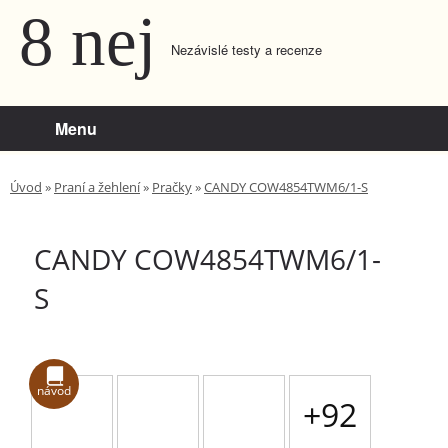
8 nej
Nezávislé testy a recenze
Menu
Úvod
»
Praní a žehlení
»
Pračky
»
CANDY COW4854TWM6/1-S
CANDY COW4854TWM6/1-
S
návod
+92