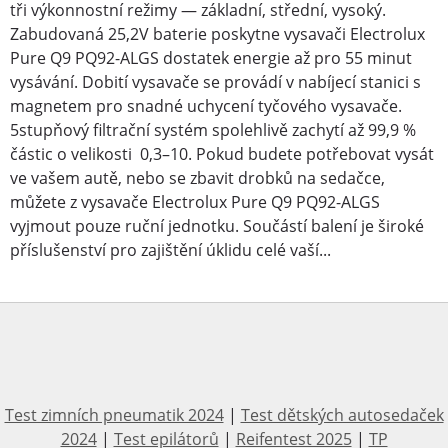
tři výkonnostní režimy — základní, střední, vysoký.
Zabudovaná 25,2V baterie poskytne vysavači Electrolux
Pure Q9 PQ92-ALGS dostatek energie až pro 55 minut
vysávání. Dobití vysavače se provádí v nabíjecí stanici s
magnetem pro snadné uchycení tyčového vysavače.
5stupňový filtrační systém spolehlivě zachytí až 99,9 %
částic o velikosti 0,3–10. Pokud budete potřebovat vysát
ve vašem autě, nebo se zbavit drobků na sedačce,
můžete z vysavače Electrolux Pure Q9 PQ92-ALGS
vyjmout pouze ruční jednotku. Součástí balení je široké
příslušenství pro zajištění úklidu celé vaší...
Test zimních pneumatik 2024
|
Test dětských autosedaček
2024
|
Test epilátorů
|
Reifentest 2025
|
TP