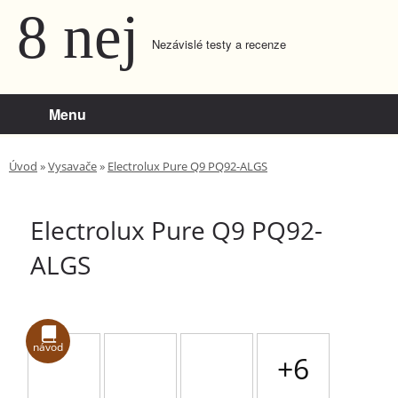
8 nej
Nezávislé testy a recenze
Menu
Úvod
»
Vysavače
»
Electrolux Pure Q9 PQ92-ALGS
Electrolux Pure Q9 PQ92-
ALGS
návod
+6