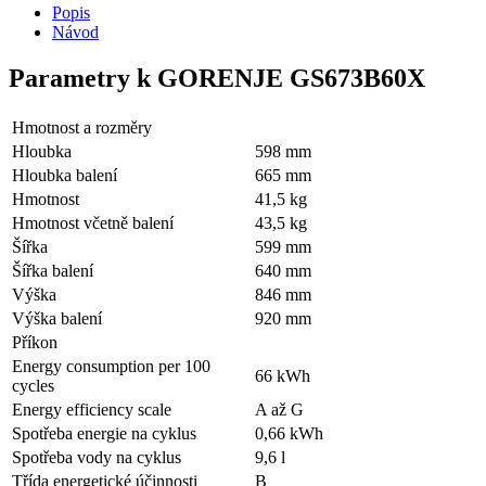
Popis
Návod
Parametry k GORENJE GS673B60X
Hmotnost a rozměry
Hloubka
598 mm
Hloubka balení
665 mm
Hmotnost
41,5 kg
Hmotnost včetně balení
43,5 kg
Šířka
599 mm
Šířka balení
640 mm
Výška
846 mm
Výška balení
920 mm
Příkon
Energy consumption per 100
66 kWh
cycles
Energy efficiency scale
A až G
Spotřeba energie na cyklus
0,66 kWh
Spotřeba vody na cyklus
9,6 l
Třída energetické účinnosti
B