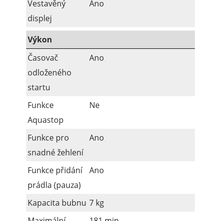
Vestavěný
Ano
displej
Výkon
Časovač
Ano
odloženého
startu
Funkce
Ne
Aquastop
Funkce pro
Ano
snadné žehlení
Funkce přidání
Ano
prádla (pauza)
Kapacita bubnu
7 kg
Maximální
181 min