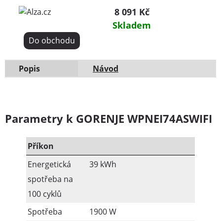
8 091 Kč
Skladem
Do obchodu
Popis
Návod
Parametry k GORENJE WPNEI74ASWIFI
Příkon
Energetická
39 kWh
spotřeba na
100 cyklů
Spotřeba
1900 W