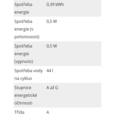
Spotřeba
0,39 kWh
energie
Spotřeba
0,5 W
energie (v
pohotovosti)
Spotřeba
0,5 W
energie
(vypnuto)
Spotřeba vody
44 l
na cyklus
Stupnice
A až G
energetické
účinnosti
Třída
A