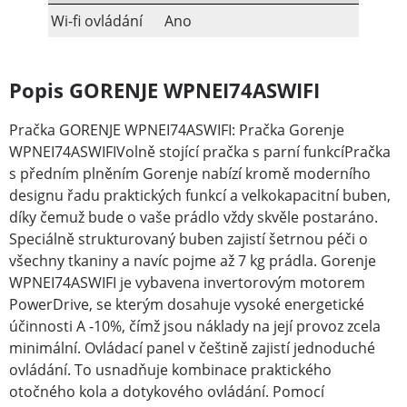
Wi-fi ovládání
Ano
Popis GORENJE WPNEI74ASWIFI
Pračka GORENJE WPNEI74ASWIFI: Pračka Gorenje
WPNEI74ASWIFIVolně stojící pračka s parní funkcíPračka
s předním plněním Gorenje nabízí kromě moderního
designu řadu praktických funkcí a velkokapacitní buben,
díky čemuž bude o vaše prádlo vždy skvěle postaráno.
Speciálně strukturovaný buben zajistí šetrnou péči o
všechny tkaniny a navíc pojme až 7 kg prádla. Gorenje
WPNEI74ASWIFI je vybavena invertorovým motorem
PowerDrive, se kterým dosahuje vysoké energetické
účinnosti A -10%, čímž jsou náklady na její provoz zcela
minimální. Ovládací panel v češtině zajistí jednoduché
ovládání. To usnadňuje kombinace praktického
otočného kola a dotykového ovládání. Pomocí