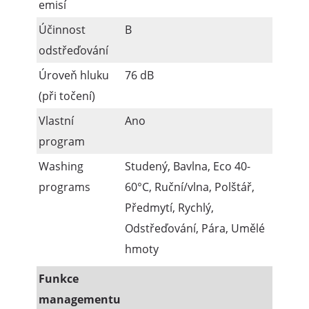
emisí
Účinnost
B
odstřeďování
Úroveň hluku
76 dB
(při točení)
Vlastní
Ano
program
Washing
Studený, Bavlna, Eco 40-
programs
60°C, Ruční/vlna, Polštář,
Předmytí, Rychlý,
Odstřeďování, Pára, Umělé
hmoty
Funkce
managementu