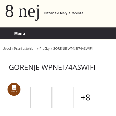
8 nej
Nezávislé testy a recenze
Menu
Úvod
»
Praní a žehlení
»
Pračky
»
GORENJE WPNEI74ASWIFI
GORENJE WPNEI74ASWIFI
návod
+8