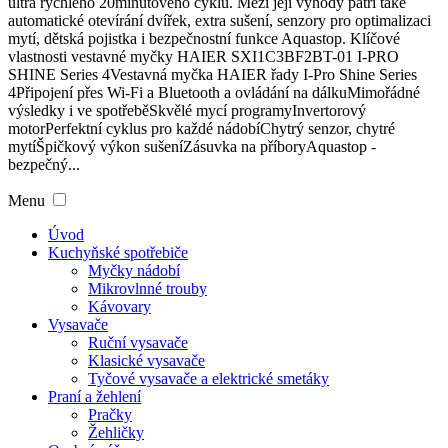
ultra rychlého 20minutového cyklu. Mezi její výhody patří také
automatické otevírání dvířek, extra sušení, senzory pro optimalizaci
mytí, dětská pojistka i bezpečnostní funkce Aquastop. Klíčové
vlastnosti vestavné myčky HAIER SXI1C3BF2BT-01 I-PRO
SHINE Series 4Vestavná myčka HAIER řady I-Pro Shine Series
4Připojení přes Wi-Fi a Bluetooth a ovládání na dálkuMimořádné
výsledky i ve spotřeběSkvělé mycí programyInvertorový
motorPerfektní cyklus pro každé nádobíChytrý senzor, chytré
mytíŠpičkový výkon sušeníZásuvka na příboryAquastop -
bezpečný...
Menu
Úvod
Kuchyňské spotřebiče
Myčky nádobí
Mikrovlnné trouby
Kávovary
Vysavače
Ruční vysavače
Klasické vysavače
Tyčové vysavače a elektrické smetáky
Praní a žehlení
Pračky
Žehličky