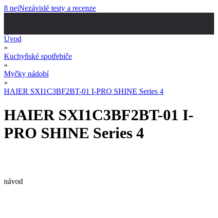
8 nej
Nezávislé testy a recenze
Úvod
»
Kuchyňské spotřebiče
»
Myčky nádobí
»
HAIER SXI1C3BF2BT-01 I-PRO SHINE Series 4
HAIER SXI1C3BF2BT-01 I-
PRO SHINE Series 4
návod