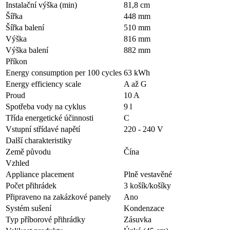
Instalační výška (min)
81,8 cm
Šířka
448 mm
Šířka balení
510 mm
Výška
816 mm
Výška balení
882 mm
Příkon
Energy consumption per 100 cycles
63 kWh
Energy efficiency scale
A až G
Proud
10 A
Spotřeba vody na cyklus
9 l
Třída energetické účinnosti
C
Vstupní střídavé napětí
220 - 240 V
Další charakteristiky
Země původu
Čína
Vzhled
Appliance placement
Plně vestavěné
Počet přihrádek
3 košík/košíky
Připraveno na zakázkové panely
Ano
Systém sušení
Kondenzace
Typ příborové přihrádky
Zásuvka