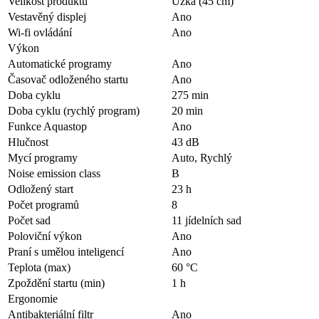
Velikost produktu
Úzká (45 cm)
Vestavěný displej
Ano
Wi-fi ovládání
Ano
Výkon
Automatické programy
Ano
Časovač odloženého startu
Ano
Doba cyklu
275 min
Doba cyklu (rychlý program)
20 min
Funkce Aquastop
Ano
Hlučnost
43 dB
Mycí programy
Auto, Rychlý
Noise emission class
B
Odložený start
23 h
Počet programů
8
Počet sad
11 jídelních sad
Poloviční výkon
Ano
Praní s umělou inteligencí
Ano
Teplota (max)
60 °C
Zpoždění startu (min)
1 h
Ergonomie
Antibakteriální filtr
Ano