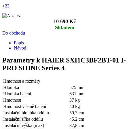
+33
10 690 Kč
Skladem
Do obchodu
Popis
Návod
Parametry k HAIER SXI1C3BF2BT-01 I-
PRO SHINE Series 4
Hmotnost a rozměry
Hloubka
575 mm
Hloubka balení
631 mm
Hmotnost
37 kg
Hmotnost včetně balení
40 kg
Instalační hloubka oddílu
59,3 cm
Instalační šířka oddílu
45,2 cm
Instalační výška (max)
87,8 cm