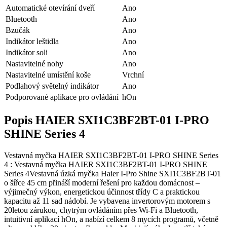
Automatické otevírání dveří
Ano
Bluetooth
Ano
Bzučák
Ano
Indikátor leštidla
Ano
Indikátor soli
Ano
Nastavitelné nohy
Ano
Nastavitelné umístění koše
Vrchní
Podlahový světelný indikátor
Ano
Podporované aplikace pro ovládání
hOn
Popis HAIER SXI1C3BF2BT-01 I-PRO
SHINE Series 4
Vestavná myčka HAIER SXI1C3BF2BT-01 I-PRO SHINE Series
4 : Vestavná myčka HAIER SXI1C3BF2BT-01 I-PRO SHINE
Series 4Vestavná úzká myčka Haier I-Pro Shine SXI1C3BF2BT-01
o šířce 45 cm přináší moderní řešení pro každou domácnost –
výjimečný výkon, energetickou účinnost třídy C a praktickou
kapacitu až 11 sad nádobí. Je vybavena invertorovým motorem s
20letou zárukou, chytrým ovládáním přes Wi-Fi a Bluetooth,
intuitivní aplikací hOn, a nabízí celkem 8 mycích programů, včetně