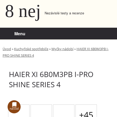
8 nej
Nezávislé testy a recenze
Menu
Úvod
»
Kuchyňské spotřebiče
»
Myčky nádobí
»
HAIER XI 6B0M3PB I-
PRO SHINE SERIES 4
HAIER XI 6B0M3PB I-PRO
SHINE SERIES 4
návod
+45