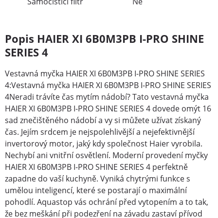
Samočisticí filtr
Ne
Popis HAIER XI 6B0M3PB I-PRO SHINE
SERIES 4
Vestavná myčka HAIER XI 6B0M3PB I-PRO SHINE SERIES
4:Vestavná myčka HAIER XI 6B0M3PB I-PRO SHINE SERIES
4Neradi trávíte čas mytím nádobí? Tato vestavná myčka
HAIER XI 6B0M3PB I-PRO SHINE SERIES 4 dovede omýt 16
sad znečištěného nádobí a vy si můžete užívat získaný
čas. Jejím srdcem je nejspolehlivější a nejefektivnější
invertorový motor, jaký kdy společnost Haier vyrobila.
Nechybí ani vnitřní osvětlení. Moderní provedení myčky
HAIER XI 6B0M3PB I-PRO SHINE SERIES 4 perfektně
zapadne do vaší kuchyně. Vyniká chytrými funkce s
umělou inteligencí, které se postarají o maximální
pohodlí. Aquastop vás ochrání před vytopením a to tak,
že bez meškání při podezření na závadu zastaví přívod