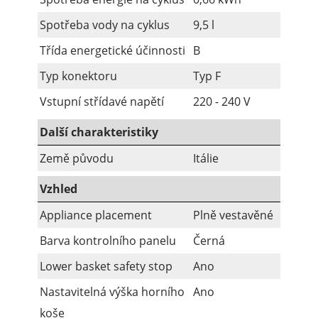
Spotřeba vody na cyklus
9,5 l
Třída energetické účinnosti
B
Typ konektoru
Typ F
Vstupní střídavé napětí
220 - 240 V
Další charakteristiky
Země původu
Itálie
Vzhled
Appliance placement
Plně vestavěné
Barva kontrolního panelu
Černá
Lower basket safety stop
Ano
Nastavitelná výška horního
Ano
koše