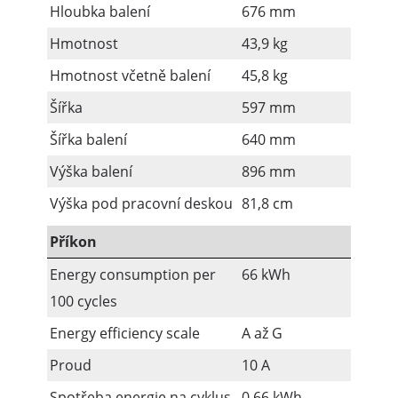
Hloubka balení
676 mm
Hmotnost
43,9 kg
Hmotnost včetně balení
45,8 kg
Šířka
597 mm
Šířka balení
640 mm
Výška balení
896 mm
Výška pod pracovní deskou
81,8 cm
Příkon
Energy consumption per
66 kWh
100 cycles
Energy efficiency scale
A až G
Proud
10 A
Spotřeba energie na cyklus
0,66 kWh