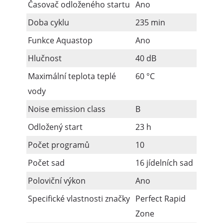
Časovač odloženého startu
Ano
Doba cyklu
235 min
Funkce Aquastop
Ano
Hlučnost
40 dB
Maximální teplota teplé
60 °C
vody
Noise emission class
B
Odložený start
23 h
Počet programů
10
Počet sad
16 jídelních sad
Poloviční výkon
Ano
Specifické vlastnosti značky
Perfect Rapid
Zone