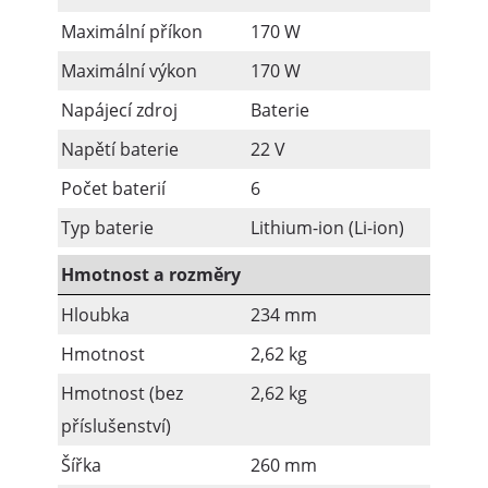
Maximální příkon
170 W
Maximální výkon
170 W
Napájecí zdroj
Baterie
Napětí baterie
22 V
Počet baterií
6
Typ baterie
Lithium-ion (Li-ion)
Hmotnost a rozměry
Hloubka
234 mm
Hmotnost
2,62 kg
Hmotnost (bez
2,62 kg
příslušenství)
Šířka
260 mm