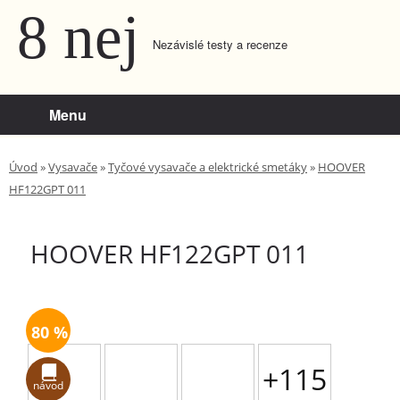
8 nej
Nezávislé testy a recenze
Menu
Úvod
»
Vysavače
»
Tyčové vysavače a elektrické smetáky
»
HOOVER
HF122GPT 011
HOOVER HF122GPT 011
80
100
1
5
80 %
+115
návod