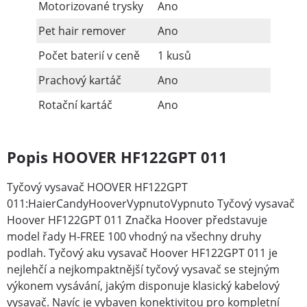
Motorizované trysky
Ano
Pet hair remover
Ano
Počet baterií v ceně
1 kusů
Prachový kartáč
Ano
Rotační kartáč
Ano
Popis HOOVER HF122GPT 011
Tyčový vysavač HOOVER HF122GPT
011:HaierCandyHooverVypnutoVypnuto Tyčový vysavač
Hoover HF122GPT 011 Značka Hoover představuje
model řady H-FREE 100 vhodný na všechny druhy
podlah. Tyčový aku vysavač Hoover HF122GPT 011 je
nejlehčí a nejkompaktnější tyčový vysavač se stejným
výkonem vysávání, jakým disponuje klasický kabelový
vysavač. Navíc je vybaven konektivitou pro kompletní