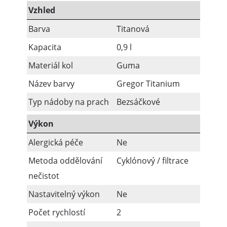
Vzhled
Barva
Titanová
Kapacita
0,9 l
Materiál kol
Guma
Název barvy
Gregor Titanium
Typ nádoby na prach
Bezsáčkové
Výkon
Alergická péče
Ne
Metoda oddělování
Cyklónový / filtrace
nečistot
Nastavitelný výkon
Ne
Počet rychlostí
2