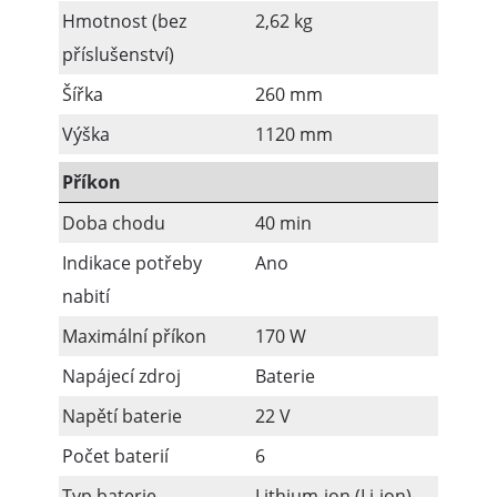
Hmotnost (bez
2,62 kg
příslušenství)
Šířka
260 mm
Výška
1120 mm
Příkon
Doba chodu
40 min
Indikace potřeby
Ano
nabití
Maximální příkon
170 W
Napájecí zdroj
Baterie
Napětí baterie
22 V
Počet baterií
6
Typ baterie
Lithium-ion (Li-ion)