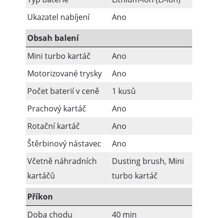
Ukazatel nabíjení
Ano
Obsah balení
Mini turbo kartáč
Ano
Motorizované trysky
Ano
Počet baterií v ceně
1 kusů
Prachový kartáč
Ano
Rotační kartáč
Ano
Štěrbinový nástavec
Ano
Včetně náhradních
Dusting brush, Mini
kartáčů
turbo kartáč
Příkon
Doba chodu
40 min