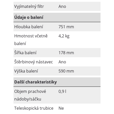
Vyjímatelný filtr
Ano
Údaje o balení
Hloubka balení
751 mm
Hmotnost včetně
4,2 kg
balení
Šířka balení
178 mm
Štěrbinový nástavec
Ano
Výška balení
590 mm
Další charakteristiky
Objem prachové
0,9 l
nádoby/sáčku
Teleskopická trubice
Ne