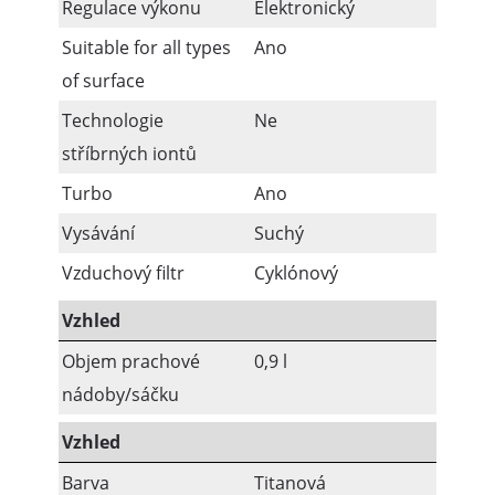
Regulace výkonu
Elektronický
Suitable for all types
Ano
of surface
Technologie
Ne
stříbrných iontů
Turbo
Ano
Vysávání
Suchý
Vzduchový filtr
Cyklónový
Vzhled
Objem prachové
0,9 l
nádoby/sáčku
Vzhled
Barva
Titanová