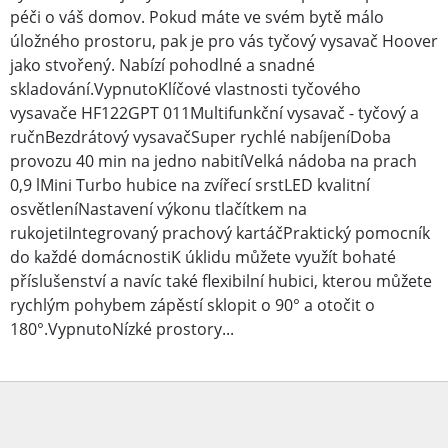
péči o váš domov. Pokud máte ve svém bytě málo
úložného prostoru, pak je pro vás tyčový vysavač Hoover
jako stvořený. Nabízí pohodlné a snadné
skladování.VypnutoKlíčové vlastnosti tyčového
vysavače HF122GPT 011Multifunkční vysavač - tyčový a
ručnBezdrátový vysavačSuper rychlé nabíjeníDoba
provozu 40 min na jedno nabitíVelká nádoba na prach
0,9 lMini Turbo hubice na zvířecí srstLED kvalitní
osvětleníNastavení výkonu tlačítkem na
rukojetiIntegrovaný prachový kartáčPraktický pomocník
do každé domácnostiK úklidu můžete využít bohaté
příslušenství a navíc také flexibilní hubici, kterou můžete
rychlým pohybem zápěstí sklopit o 90° a otočit o
180°.VypnutoNízké prostory...