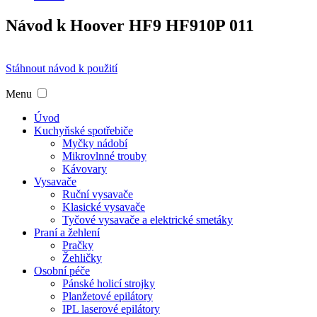
Návod k Hoover HF9 HF910P 011
Stáhnout návod k použití
Menu
Úvod
Kuchyňské spotřebiče
Myčky nádobí
Mikrovlnné trouby
Kávovary
Vysavače
Ruční vysavače
Klasické vysavače
Tyčové vysavače a elektrické smetáky
Praní a žehlení
Pračky
Žehličky
Osobní péče
Pánské holicí strojky
Planžetové epilátory
IPL laserové epilátory