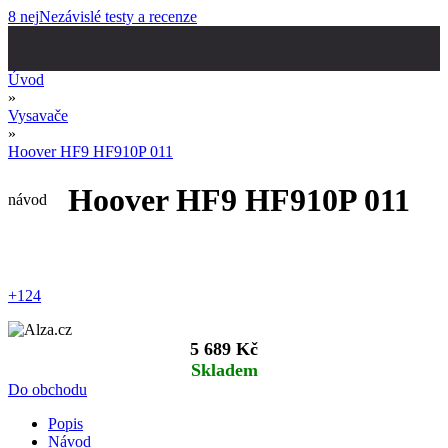
8 nej
Nezávislé testy a recenze
Úvod
»
Vysavače
»
Hoover HF9 HF910P 011
Hoover HF9 HF910P 011
návod
+124
5 689 Kč
Skladem
Do obchodu
Popis
Návod