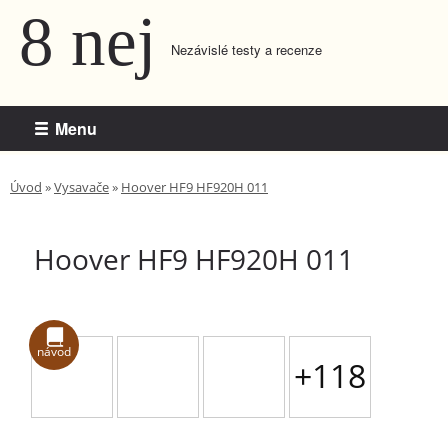
8 nej
Nezávislé testy a recenze
Menu
Úvod
»
Vysavače
»
Hoover HF9 HF920H 011
Hoover HF9 HF920H 011
návod
+118