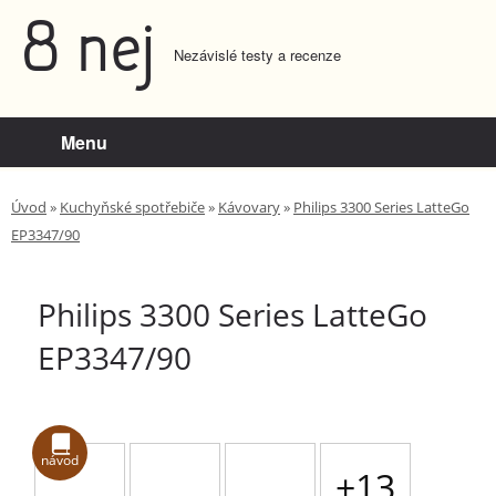
8 nej
Nezávislé testy a recenze
Menu
Úvod
»
Kuchyňské spotřebiče
»
Kávovary
»
Philips 3300 Series LatteGo
EP3347/90
Philips 3300 Series LatteGo
EP3347/90
návod
+13