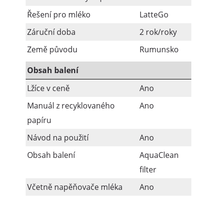
Řešení pro mléko
LatteGo
Záruční doba
2 rok/roky
Země původu
Rumunsko
Obsah balení
Lžíce v ceně
Ano
Manuál z recyklovaného
Ano
papíru
Návod na použití
Ano
Obsah balení
AquaClean
filter
Včetně napěňovače mléka
Ano