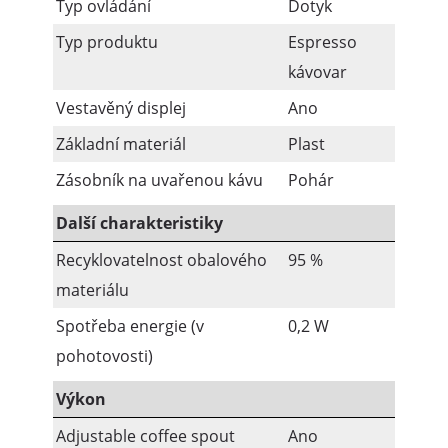
Typ ovládání
Dotyk
Typ produktu
Espresso
kávovar
Vestavěný displej
Ano
Základní materiál
Plast
Zásobník na uvařenou kávu
Pohár
Další charakteristiky
Recyklovatelnost obalového
95 %
materiálu
Spotřeba energie (v
0,2 W
pohotovosti)
Výkon
Adjustable coffee spout
Ano