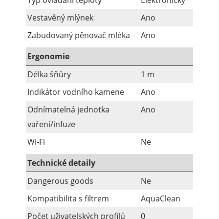
Typ ovládání teploty
Elektronický
Vestavěný mlýnek
Ano
Zabudovaný pěnovač mléka
Ano
Ergonomie
Délka šňůry
1 m
Indikátor vodního kamene
Ano
Odnímatelná jednotka
Ano
vaření/infuze
Wi-Fi
Ne
Technické detaily
Dangerous goods
Ne
Kompatibilita s filtrem
AquaClean
Počet uživatelských profilů
0