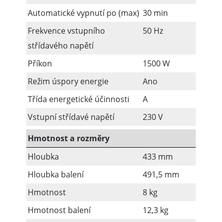
Automatické vypnutí po (max)
30 min
Frekvence vstupního
50 Hz
střídavého napětí
Příkon
1500 W
Režim úspory energie
Ano
Třída energetické účinnosti
A
Vstupní střídavé napětí
230 V
Hmotnost a rozměry
Hloubka
433 mm
Hloubka balení
491,5 mm
Hmotnost
8 kg
Hmotnost balení
12,3 kg