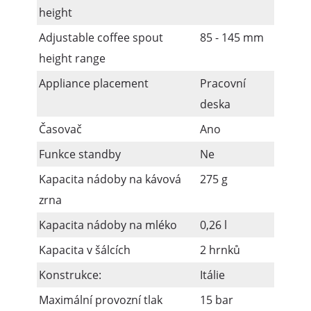
height
Adjustable coffee spout
85 - 145 mm
height range
Appliance placement
Pracovní
deska
Časovač
Ano
Funkce standby
Ne
Kapacita nádoby na kávová
275 g
zrna
Kapacita nádoby na mléko
0,26 l
Kapacita v šálcích
2 hrnků
Konstrukce:
Itálie
Maximální provozní tlak
15 bar