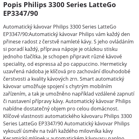
Popis Philips 3300 Series LatteGo
EP3347/90
Automatický kávovar Philips 3300 Series LatteGo
EP3347/90:Automatický kávovar Philips vám každý den
přinese radost z čerstvě namleté kávy. S jeho ovládáním
si poradí každý, příprava nápoje je otázkou stisku
jednoho tlačítka. Je schopen připravit různé kávové
speciality, od espressa až po cappuccino. Hermeticky
uzavřená nádoba je klíčová pro zachování dlouhodobé
čerstvosti a kvality kávových zrn. Smart automatický
kávovar umožňuje spojení s chytrým mobilním
zařízením, a tak je umožněno například vzdálené zapnutí
či nastavení přípravy kávy. Automatický kávovar Philips
nabídne dostatečný objem pro celou domácnost.
Klíčové vlastnosti automatického kávovaru Philips 3300
Series LatteGo EP3347/90 Automatický kávovar Philips
vykouzlí úsměv na tváři každého milovníka kávy
Keramický mlýnek v automatickém kávovaru naplno