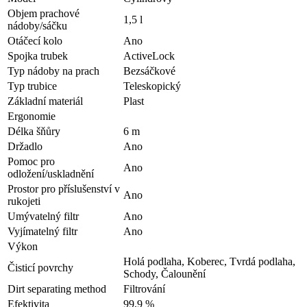
Objem prachové
1,5 l
nádoby/sáčku
Otáčecí kolo
Ano
Spojka trubek
ActiveLock
Typ nádoby na prach
Bezsáčkové
Typ trubice
Teleskopický
Základní materiál
Plast
Ergonomie
Délka šňůry
6 m
Držadlo
Ano
Pomoc pro
Ano
odložení/uskladnění
Prostor pro příslušenství v
Ano
rukojeti
Umývatelný filtr
Ano
Vyjímatelný filtr
Ano
Výkon
Holá podlaha, Koberec, Tvrdá podlaha,
Čisticí povrchy
Schody, Čalounění
Dirt separating method
Filtrování
Efektivita
99,9 %