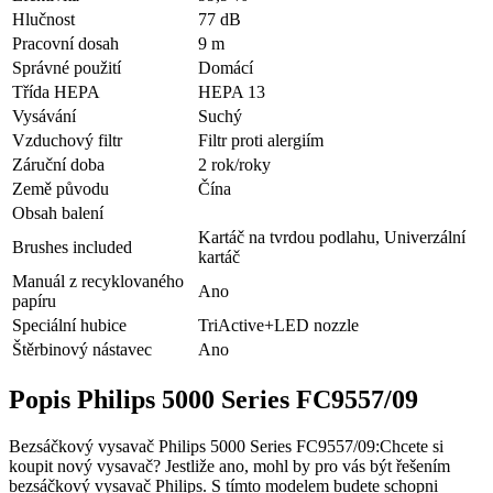
Hlučnost
77 dB
Pracovní dosah
9 m
Správné použití
Domácí
Třída HEPA
HEPA 13
Vysávání
Suchý
Vzduchový filtr
Filtr proti alergiím
Záruční doba
2 rok/roky
Země původu
Čína
Obsah balení
Kartáč na tvrdou podlahu, Univerzální
Brushes included
kartáč
Manuál z recyklovaného
Ano
papíru
Speciální hubice
TriActive+LED nozzle
Štěrbinový nástavec
Ano
Popis Philips 5000 Series FC9557/09
Bezsáčkový vysavač Philips 5000 Series FC9557/09:Chcete si
koupit nový vysavač? Jestliže ano, mohl by pro vás být řešením
bezsáčkový vysavač Philips. S tímto modelem budete schopni