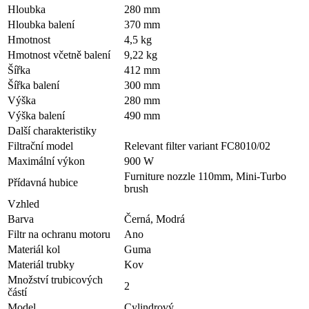
Hloubka
280 mm
Hloubka balení
370 mm
Hmotnost
4,5 kg
Hmotnost včetně balení
9,22 kg
Šířka
412 mm
Šířka balení
300 mm
Výška
280 mm
Výška balení
490 mm
Další charakteristiky
Filtrační model
Relevant filter variant FC8010/02
Maximální výkon
900 W
Furniture nozzle 110mm, Mini-Turbo
Přídavná hubice
brush
Vzhled
Barva
Černá, Modrá
Filtr na ochranu motoru
Ano
Materiál kol
Guma
Materiál trubky
Kov
Množství trubicových
2
částí
Model
Cylindrový