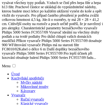
vysávat všechny typy podlah. Vzduch se čistí přes hepa filtr a hepa
h13 filtr. Prachové částice se ukládají do vyprázdnitelné nádoby,
kterou budete moci lehce po každém uklízení vynést do koše a opět
vložit do vysavače. Pro případ častého přenášení je potřeba zvážit
celkovou hmotnost 4,5 kg. Jde-li o rozměry, ty má 28 × 28 × 41,2
cm. Citlivější osoby na roztoče a prach určitě potěší, že je navržený i
pro alergiky. Charakteristické parametry bezsáčkového vysavače
Philips 5000 Series FC9557/09 Vysavač ideální na všechny druhy
podlah a na tvrdé podlahy Pro úklid chlupů vašich domácích
mazlíčků Příkon vysavače Philips 5000 Series FC9557/09 dosahuje
900 WFiltrování vysavače Philips má na starosti filtr
FC8010/02Kabel o délce 6 m Další doplňky bezsáčkového
vysavače Philips 5000 Series FC9557/09 Pro lepší účinek při
luxování obsahuje balení Philips 5000 Series FC9557/09 řadu...
Menu
Úvod
Kuchyňské spotřebiče
Myčky nádobí
Mikrovlnné trouby
Kávovary
Vysavače
Ruční vysavače
Klasické vysavače