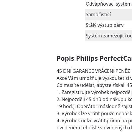
Odvápňovací systém
Samočisticí
Stálý výstup páry
Systém zamezující o
Popis Philips Perfect
45 DNÍ GARANCE VRÁCENÍ PENĚZ
Akce Vám umožňuje vyzkoušet si výr
Co musíte udělat, abyste získali 4
1. Zaregistrujte výrobek nejpozdě
2. Nejpozději 45 dnů od nákupu ko
19 hod.). Operátoři následně zajis
3. Výrobek lze vrátit pouze nepoš
4. Výrobek nelze vrátit přímo na p
uvedeném tel. čísle v uvedených 