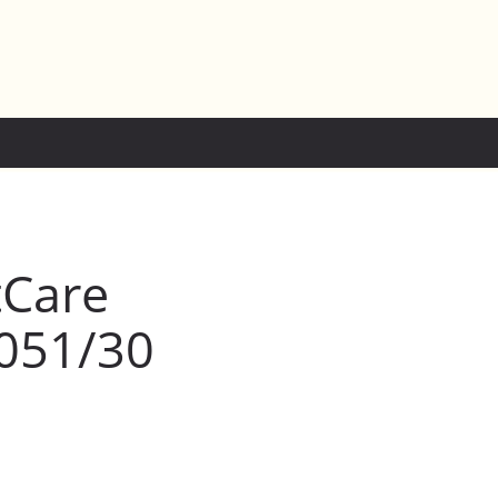
tCare
051/30