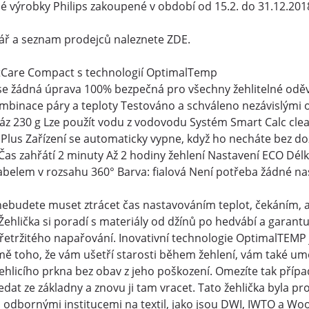
né výrobky Philips zakoupené v období od 15.2. do 31.12.20
lář a seznam prodejců naleznete ZDE.
ctCare Compact s technologií OptimalTemp
se žádná úprava 100% bezpečná pro všechny žehlitelné oděv
binace páry a teploty Testováno a schváleno nezávislými od
ráz 230 g Lze použít vodu z vodovodu Systém Smart Calc cl
 Plus Zařízení se automaticky vypne, když ho necháte bez d
Čas zahřátí 2 minuty Až 2 hodiny žehlení Nastavení ECO Dél
abelem v rozsahu 360° Barva: fialová Není potřeba žádné na
 nebudete muset ztrácet čas nastavováním teplot, čekáním, 
ehlička si poradí s materiály od džínů po hedvábí a garantuj
etržitého napařování. Inovativní technologie OptimalTEMP j
mě toho, že vám ušetří starosti během žehlení, vám také u
ehlicího prkna bez obav z jeho poškození. Omezíte tak příp
dat ze základny a znovu ji tam vracet. Tato žehlička byla pro 
i odbornými institucemi na textil, jako jsou DWI, IWTO a 