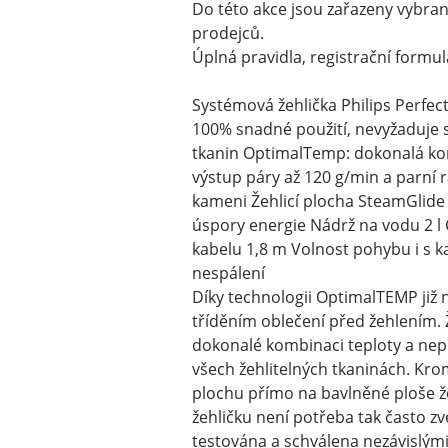
Do této akce jsou zařazeny vybra
prodejců.
Úplná pravidla, registrační formu
Systémová žehlička Philips Perfe
100% snadné použití, nevyžaduje 
tkanin OptimalTemp: dokonalá kom
výstup páry až 120 g/min a parní 
kameni Žehlicí plocha SteamGlide
úspory energie Nádrž na vodu 2 l 
kabelu 1,8 m Volnost pohybu i s k
nespálení
Díky technologii OptimalTEMP již
tříděním oblečení před žehlením. Ž
dokonalé kombinaci teploty a nepř
všech žehlitelných tkaninách. Kro
plochu přímo na bavlněné ploše ž
žehličku není potřeba tak často zve
testována a schválena nezávislým