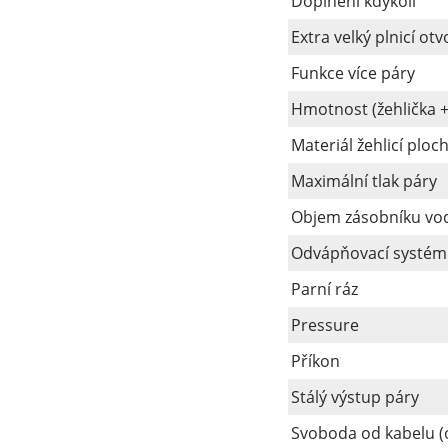
Doplnění kdykoli
Extra velký plnicí otv
Funkce více páry
Hmotnost (žehlička +
Materiál žehlicí ploc
Maximální tlak páry
Objem zásobníku vo
Odvápňovací systém
Parní ráz
Pressure
Příkon
Stálý výstup páry
Svoboda od kabelu (