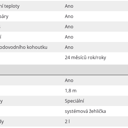
í teploty
Ano
páry
Ano
s
Ano
í
Ano
vodovodního kohoutku
Ano
24 měsíců rok/roky
Ano
1,8 m
hy
Speciální
systémová žehlička
dy
2 l