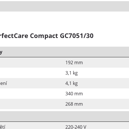
erfectCare Compact GC7051/30
y
192 mm
3,1 kg
ení
4,1 kg
340 mm
268 mm
ětí
220-240 V