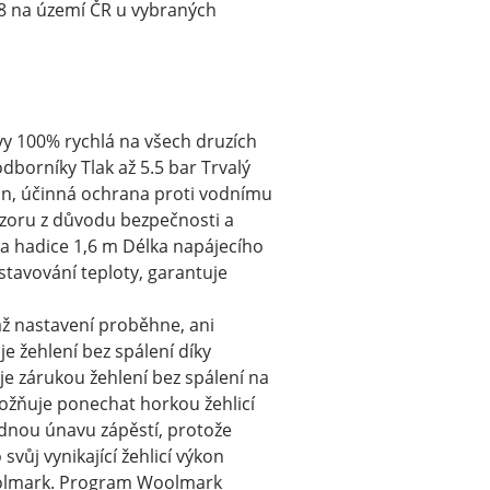
18 na území ČR u vybraných
y 100% rychlá na všech druzích
borníky Tlak až 5.5 bar Trvalý
ean, účinná ochrana proti vodnímu
ozoru z důvodu bezpečnosti a
ka hadice 1,6 m Délka napájecího
stavování teploty, garantuje
až nastavení proběhne, ani
e žehlení bez spálení díky
e zárukou žehlení bez spálení na
možňuje ponechat horkou žehlicí
adnou únavu zápěstí, protože
svůj vynikající žehlicí výkon
Woolmark. Program Woolmark