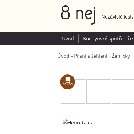
8 nej
Nezávislé test
Úvod
Kuchyňské spotřebiče
Úvod
»
Praní a žehlení
»
Žehličky
návod