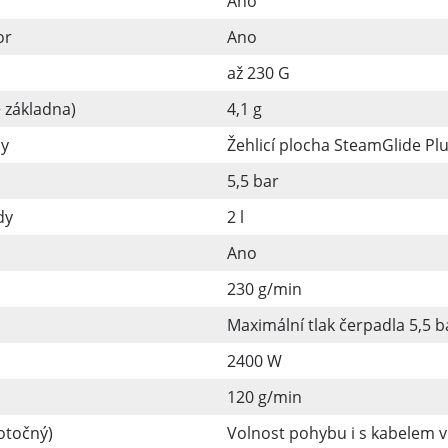
Ano
or
Ano
až 230 G
 základna)
4,1 g
hy
Žehlicí plocha SteamGlide Pl
5,5 bar
dy
2 l
Ano
230 g/min
Maximální tlak čerpadla 5,5 b
2400 W
120 g/min
otočný)
Volnost pohybu i s kabelem v