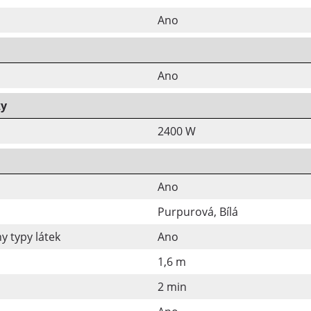
Ano
Ano
ky
2400 W
Ano
Purpurová, Bílá
y typy látek
Ano
1,6 m
2 min