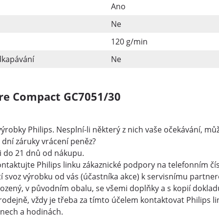
Ano
Ne
120 g/min
dkapávání
Ne
Care Compact GC7051/30
obky Philips. Nesplní-li některý z nich vaše očekávání, může
5 dní záruky vrácení peněz?
ji do 21 dnů od nákupu.
ntaktujte Philips linku zákaznické podpory na telefonním čís
tí svoz výrobku od vás (účastníka akce) k servisnímu partnero
kozený, v původním obalu, se všemi doplňky a s kopií dokla
rodejně, vždy je třeba za tímto účelem kontaktovat Philips 
dnech a hodinách.