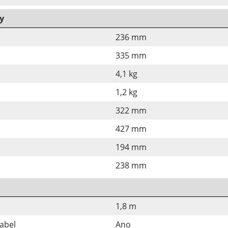
y
236 mm
335 mm
4,1 kg
1,2 kg
322 mm
427 mm
194 mm
238 mm
1,8 m
abel
Ano