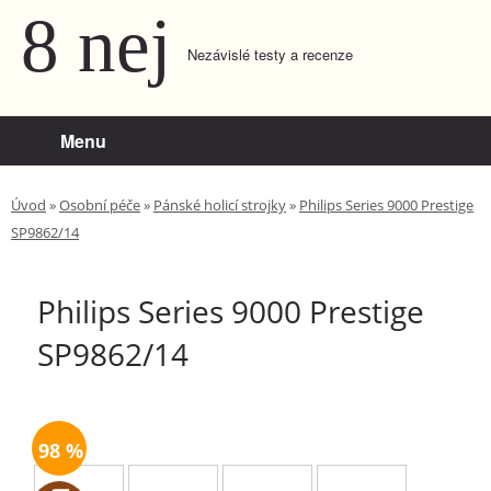
8 nej
Nezávislé testy a recenze
Menu
Úvod
»
Osobní péče
»
Pánské holicí strojky
»
Philips Series 9000 Prestige
SP9862/14
Philips Series 9000 Prestige
SP9862/14
98
100
1
18
98 %