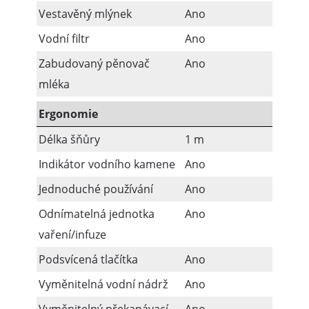
Vestavěný mlýnek
Ano
Vodní filtr
Ano
Zabudovaný pěnovač
Ano
mléka
Ergonomie
Délka šňůry
1 m
Indikátor vodního kamene
Ano
Jednoduché používání
Ano
Odnímatelná jednotka
Ano
vaření/infuze
Podsvícená tlačítka
Ano
Vyměnitelná vodní nádrž
Ano