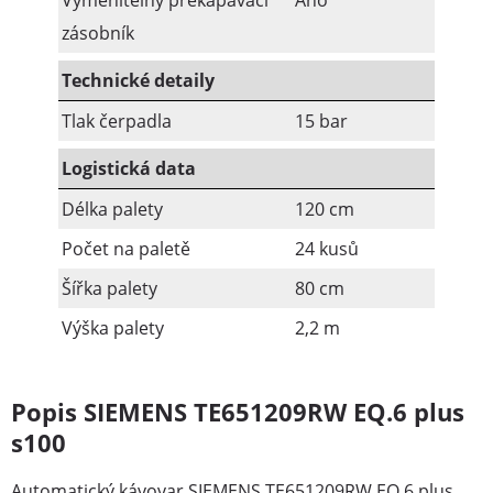
Vyměnitelný překapávací
Ano
zásobník
Technické detaily
Tlak čerpadla
15 bar
Logistická data
Délka palety
120 cm
Počet na paletě
24 kusů
Šířka palety
80 cm
Výška palety
2,2 m
Popis SIEMENS TE651209RW EQ.6 plus
s100
Automatický kávovar SIEMENS TE651209RW EQ.6 plus