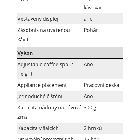
kávovar
Vestavěný displej
ano
Zásobník na uvařenou
Pohár
kávu
Výkon
Adjustable coffee spout
Ano
height
Appliance placement
Pracovní deska
Jednoduché čištění
Ano
Kapacita nádoby na kávová
300 g
zrna
Kapacita v šálcích
2 hrnků
Maximální provozní tlak
15 bar