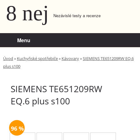
8 nej
Nezávislé testy a recenze
Menu
Úvod
»
Kuchyňské spotřebiče
»
Kávovary
»
SIEMENS TE651209RW EQ.6
plus s100
SIEMENS TE651209RW
EQ.6 plus s100
96
100
1
295
96 %