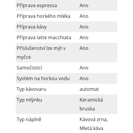
Příprava espressa
Ano
Příprava horkého mléka
Ano
Příprava kávy
Ano
Příprava latte macchiata
Ano
Příslušenství lze mýt v
Ano
myčce
Samočisticí
Ano
Systém na horkou vodu
Ano
Typ kávovaru
automat
Typ mlýnku
Keramická
bruska
Typ náplně
Kávová zrna,
Mletá káva