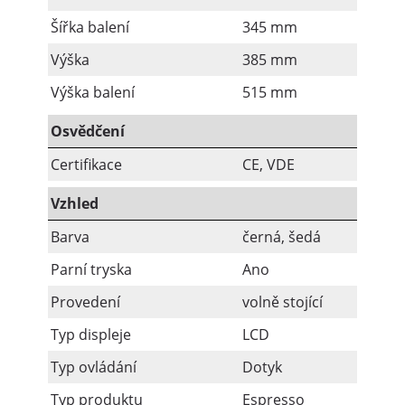
Šířka balení
345 mm
Výška
385 mm
Výška balení
515 mm
Osvědčení
Certifikace
CE, VDE
Vzhled
Barva
černá, šedá
Parní tryska
Ano
Provedení
volně stojící
Typ displeje
LCD
Typ ovládání
Dotyk
Typ produktu
Espresso