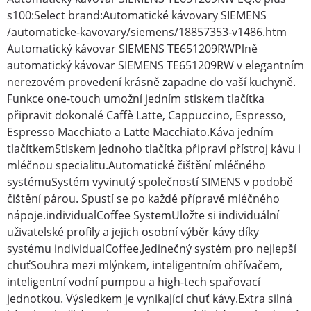
s100:Select brand:Automatické kávovary SIEMENS
/automaticke-kavovary/siemens/18857353-v1486.htm
Automatický kávovar SIEMENS TE651209RWPlně
automatický kávovar SIEMENS TE651209RW v elegantním
nerezovém provedení krásně zapadne do vaší kuchyně.
Funkce one-touch umožní jedním stiskem tlačítka
připravit dokonalé Caffè Latte, Cappuccino, Espresso,
Espresso Macchiato a Latte Macchiato.Káva jedním
tlačítkemStiskem jednoho tlačítka připraví přístroj kávu i
mléčnou specialitu.Automatické čištění mléčného
systémuSystém vyvinutý společností SIMENS v podobě
čištění párou. Spustí se po každé přípravě mléčného
nápoje.individualCoffee SystemUložte si individuální
uživatelské profily a jejich osobní výběr kávy díky
systému individualCoffee.Jedinečný systém pro nejlepší
chuťSouhra mezi mlýnkem, inteligentním ohřívačem,
inteligentní vodní pumpou a high-tech spařovací
jednotkou. Výsledkem je vynikající chuť kávy.Extra silná