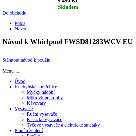
9 490 Kč
Skladem
Do obchodu
Popis
Návod
Návod k Whirlpool FWSD81283WCV EU
Stáhnout návod k použití
Menu
Úvod
Kuchyňské spotřebiče
Myčky nádobí
Mikrovlnné trouby
Kávovary
Vysavače
Ruční vysavače
Klasické vysavače
Tyčové vysavače a elektrické smetáky
Praní a žehlení
Pračky