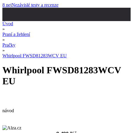
8 nej
Nezávislé testy a recenze
Úvod
»
Praní a žehlení
»
Pračky
»
Whirlpool FWSD81283WCV EU
Whirlpool FWSD81283WCV
EU
návod