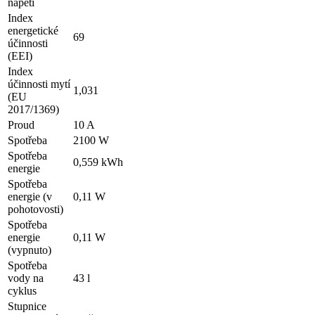
napětí
Index
energetické
69
účinnosti
(EEI)
Index
účinnosti mytí
1,031
(EU
2017/1369)
Proud
10 A
Spotřeba
2100 W
Spotřeba
0,559 kWh
energie
Spotřeba
energie (v
0,11 W
pohotovosti)
Spotřeba
energie
0,11 W
(vypnuto)
Spotřeba
vody na
43 l
cyklus
Stupnice