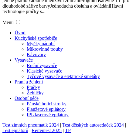
jemné prádloNabídne intenzivní ždímáníProgram Barevné 15° pro
dlouhodobě zářivé barvyJednoduchá obsluha a ovládáníHlavní
technologie pračky s...
Menu
Úvod
Kuchyňské spotřebiče
Myčky nádobí
Mikrovlnné trouby
Kávovary
Vysavače
Ruční vysavače
Klasické vysavače
Tyčové vysavače a elektrické smetáky
Praní a žehlení
Pračky
Žehličky
Osobní péče
Pánské holicí strojky
Planžetové epilátory
IPL laserové epilátory
Test zimních pneumatik 2024
|
Test dětských autosedaček 2024
|
Test epilátorů
|
Reifentest 2025
|
TP