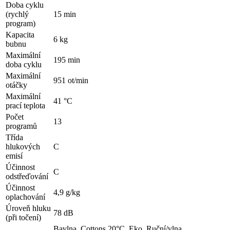
Doba cyklu
(rychlý
15 min
program)
Kapacita
6 kg
bubnu
Maximální
195 min
doba cyklu
Maximální
951 ot/min
otáčky
Maximální
41 °C
prací teplota
Počet
13
programů
Třída
hlukových
C
emisí
Účinnost
C
odstřeďování
Účinnost
4,9 g/kg
oplachování
Úroveň hluku
78 dB
(při točení)
Bavlna, Cottons 20°C, Eko, Ruční/vlna,