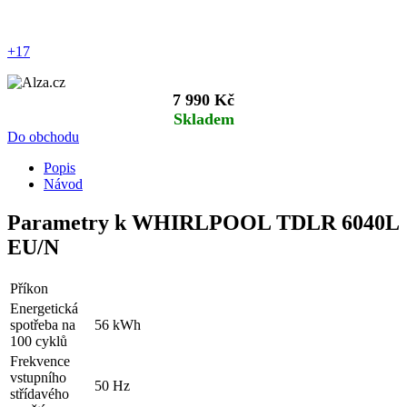
+17
7 990 Kč
Skladem
Do obchodu
Popis
Návod
Parametry k WHIRLPOOL TDLR 6040L
EU/N
Příkon
Energetická
spotřeba na
56 kWh
100 cyklů
Frekvence
vstupního
50 Hz
střídavého