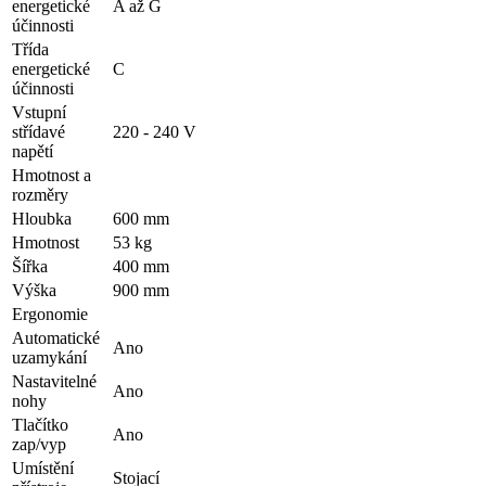
energetické
A až G
účinnosti
Třída
energetické
C
účinnosti
Vstupní
střídavé
220 - 240 V
napětí
Hmotnost a
rozměry
Hloubka
600 mm
Hmotnost
53 kg
Šířka
400 mm
Výška
900 mm
Ergonomie
Automatické
Ano
uzamykání
Nastavitelné
Ano
nohy
Tlačítko
Ano
zap/vyp
Umístění
Stojací