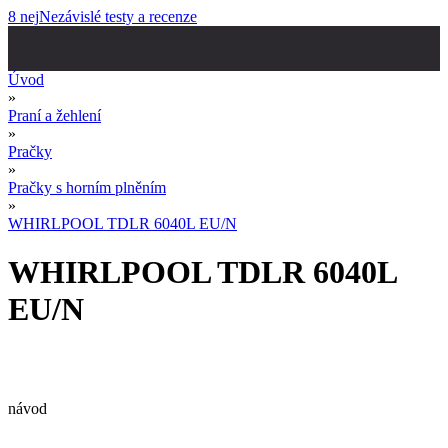
8 nej
Nezávislé testy a recenze
Úvod
»
Praní a žehlení
»
Pračky
»
Pračky s horním plněním
»
WHIRLPOOL TDLR 6040L EU/N
WHIRLPOOL TDLR 6040L
EU/N
návod