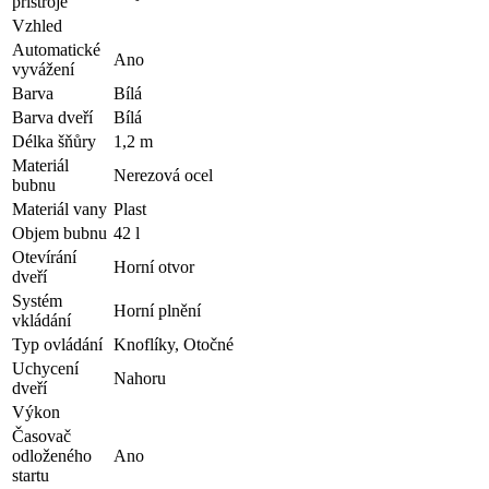
přístroje
Vzhled
Automatické
Ano
vyvážení
Barva
Bílá
Barva dveří
Bílá
Délka šňůry
1,2 m
Materiál
Nerezová ocel
bubnu
Materiál vany
Plast
Objem bubnu
42 l
Otevírání
Horní otvor
dveří
Systém
Horní plnění
vkládání
Typ ovládání
Knoflíky, Otočné
Uchycení
Nahoru
dveří
Výkon
Časovač
odloženého
Ano
startu