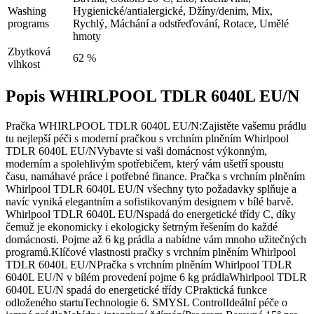
Washing
Hygienické/antialergické, Džíny/denim, Mix,
programs
Rychlý, Máchání a odstřeďování, Rotace, Umělé
hmoty
Zbytková
62 %
vlhkost
Popis WHIRLPOOL TDLR 6040L EU/N
Pračka WHIRLPOOL TDLR 6040L EU/N:Zajistěte vašemu prádlu
tu nejlepší péči s moderní pračkou s vrchním plněním Whirlpool
TDLR 6040L EU/NVybavte si vaši domácnost výkonným,
moderním a spolehlivým spotřebičem, který vám ušetří spoustu
času, namáhavé práce i potřebné finance. Pračka s vrchním plněním
Whirlpool TDLR 6040L EU/N všechny tyto požadavky splňuje a
navíc vyniká elegantním a sofistikovaným designem v bílé barvě.
Whirlpool TDLR 6040L EU/Nspadá do energetické třídy C, díky
čemuž je ekonomicky i ekologicky šetrným řešením do každé
domácnosti. Pojme až 6 kg prádla a nabídne vám mnoho užitečných
programů.Klíčové vlastnosti pračky s vrchním plněním Whirlpool
TDLR 6040L EU/NPračka s vrchním plněním Whirlpool TDLR
6040L EU/N v bílém provedení pojme 6 kg prádlaWhirlpool TDLR
6040L EU/N spadá do energetické třídy CPraktická funkce
odloženého startuTechnologie 6. SMYSL ControlIdeální péče o