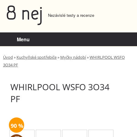
8 nej
Nezávislé testy a recenze
Menu
Úvod
»
Kuchyňské spotřebiče
»
Myčky nádobí
»
WHIRLPOOL WSFO
3O34 PF
WHIRLPOOL WSFO 3O34
PF
90
100
1
98
90 %