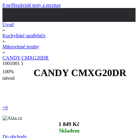
8 nej
Nezávislé testy a recenze
Úvod
»
Kuchyňské spotřebiče
»
Mikrovlnné trouby
»
CANDY CMXG20DR
100
100
1
1
CANDY CMXG20DR
100%
návod
+9
1 849 Kč
Skladem
Do obchodu