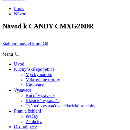
Popis
Návod
Návod k CANDY CMXG20DR
Stáhnout návod k použití
Menu
Úvod
Kuchyňské spotřebiče
Myčky nádobí
Mikrovlnné trouby
Kávovary
Vysavače
Ruční vysavače
Klasické vysavače
Tyčové vysavače a elektrické smetáky
Praní a žehlení
Pračky
Žehličky
Osobní péče